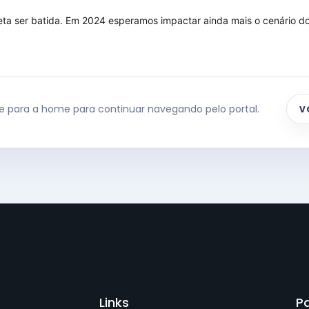
eta ser batida. Em 2024 esperamos impactar ainda mais o cenário d
te para a home para continuar navegando pelo portal.
V
Links
P